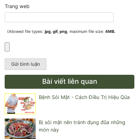
Trang web
(Allowed file types:
jpg, gif, png
, maximum file size:
4MB.
Bài viết liên quan
Bệnh Sỏi Mật - Cách Điều Trị Hiệu Qủa
Bị sỏi mật nên tránh đụng đũa những
món này