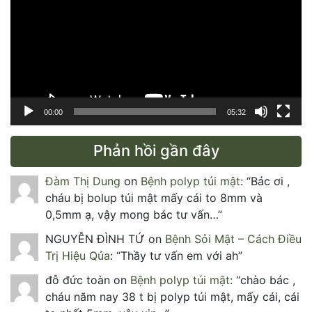
Video
00:00
05:32
Phản hồi gần đây
Đàm Thị Dung
on
Bệnh polyp túi mật
: “
Bác ơi ,
cháu bị bolup túi mật mấy cái to 8mm và
0,5mm ạ, vậy mong bác tư vấn…
”
NGUYỄN ĐÌNH TỨ
on
Bệnh Sỏi Mật – Cách Điều
Trị Hiệu Qủa
: “
Thầy tư vấn em với ah
”
đỗ đức toàn
on
Bệnh polyp túi mật
: “
chào bác ,
cháu năm nay 38 t bị polyp túi mật, mấy cái, cái