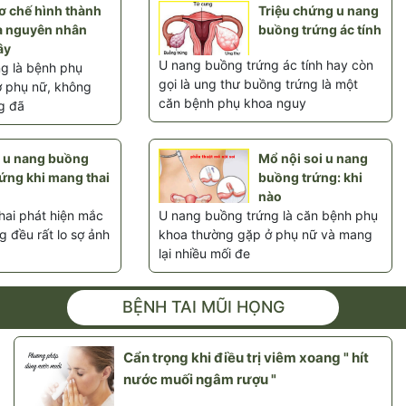
ơ chế hình thành
Triệu chứng u nang
à nguyên nhân
buồng trứng ác tính
ây
U nang buồng trứng ác tính hay còn
g là bệnh phụ
gọi là ung thư buồng trứng là một
 phụ nữ, không
căn bệnh phụ khoa nguy
g đã
ị u nang buồng
Mổ nội soi u nang
rứng khi mang thai
buồng trứng: khi
nào
ai phát hiện mắc
U nang buồng trứng là căn bệnh phụ
 đều rất lo sợ ảnh
khoa thường gặp ở phụ nữ và mang
lại nhiều mối đe
BỆNH TAI MŨI HỌNG
Cẩn trọng khi điều trị viêm xoang " hít
nước muối ngâm rượu "