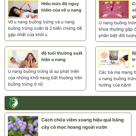
Hiểu mức độ nguy
C
hiểm của vỡ u nang
v
g
Vỡ u nang buồng trứng và u nang
U nang buồng trứn
buồng trứng xoắn là 2 biến chứng dễ
khoa thường gặp ở
gặp nhất của khối u
phân biệt đối tượn
độ tuổi thường xuất
B
hiện u nang
t
–
U nang buồng trứng là sự phát triển
Các bà mẹ mang th
của những khối nang bất thường trên
u nang buồng trứng
buồng trứng ở nữ
hưởng của bệnh
Cách chữa viêm xoang hiệu quả bằng
cây cỏ mọc hoang ngoài vườn