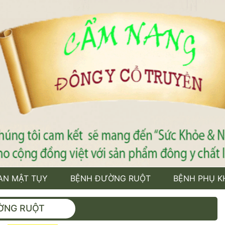
AN MẬT TỤY
BỆNH ĐƯỜNG RUỘT
BỆNH PHỤ K
ỜNG RUỘT