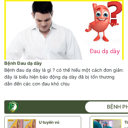
Bệnh Đau dạ dày
Bệnh đau dạ dày là gì ? có thể hiểu một cách đơn giản:
Hải Thượng Lãn Ông
đây là biểu hiện báo động dạ dày đã bị tổn thương
dẫn đến các cơn đau khó chịu
BỆNH P
U tuyến vú
Tổ