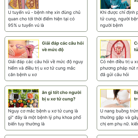
x
U tuyến vú - bệnh nhẹ xin đùng chủ
Khi được chỉ định 
quan cho tới thời điểm hiện tại có
tử cung, người bện
95% u tuyến vú là
người bệnh
Giải đáp các câu hỏi
Có
về mức độ
t
Giải đáp các câu hỏi về mức độ nguy
Có nên điều trị u 
hiểm và điều trị u xơ tử cung mắc
phương pháp nút 
căn bệnh u xơ
đã gửi câu hỏi
ăn gì tốt cho người
B
bị u xơ tử cung?
tr
Nguy cơ mắc bệnh u xơ tử cung là
U nang buồng trứn
gì" đây là một bệnh lý phụ khoa phổ
thường gặp và gây
biến tuy thường là
chị em phụ nữ. kiế