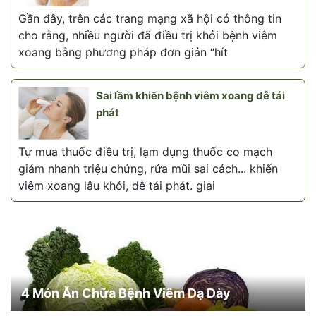
Gần đây, trên các trang mạng xã hội có thông tin
cho rằng, nhiều người đã điều trị khỏi bệnh viêm
xoang bằng phương pháp đơn giản “hít
Sai lầm khiến bệnh viêm xoang dễ tái
phát
Tự mua thuốc điều trị, lạm dụng thuốc co mạch
giảm nhanh triệu chứng, rửa mũi sai cách... khiến
viêm xoang lâu khỏi, dễ tái phát. giai
4 Món Ăn Chữa Bệnh Viêm Dạ Dày