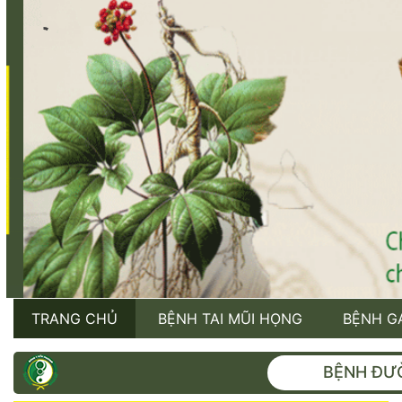
TRANG CHỦ
BỆNH TAI MŨI HỌNG
BỆNH G
BỆNH ĐƯ