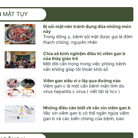
 MẬT TỤY
Bị sỏi mật nên tránh đụng đũa những món
này
Trong đông y, bệnh sỏi mật được gọi là đởm
thạch chứng. nguyên nhân
Chia sẻ kinh nghiệm điều trị viêm gan b
của thầy giáo trẻ
Một đời cẩn trọng trong việc phòng bệnh
vẫn không giúp tôi thoát khỏi số
Viêm gan siêu vi c lây qua đường nào
Viêm gan c là một căn bệnh mãn tính do
virus hepatitis c virus ( viết tắt là hcv )
Những điều cần biết về vắc xin viêm gan b
Vắc xin viêm gan b có thể ngăn ngừa viêm
gan b và các biến chứng của bệnh, bao