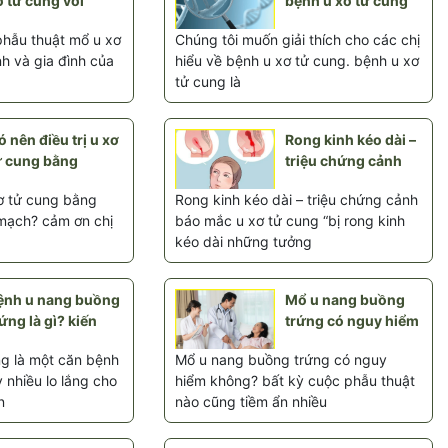
ơ tử cung với
bệnh u xơ tử cung
phẫu thuật mổ u xơ
Chúng tôi muốn giải thích cho các chị
h và gia đình của
hiểu về bệnh u xơ tử cung. bệnh u xơ
tử cung là
 nên điều trị u xơ
Rong kinh kéo dài –
ử cung bằng
triệu chứng cảnh
xơ tử cung bằng
Rong kinh kéo dài – triệu chứng cảnh
mạch? cảm ơn chị
báo mắc u xơ tử cung “bị rong kinh
kéo dài những tưởng
ệnh u nang buồng
Mổ u nang buồng
ứng là gì? kiến
trứng có nguy hiểm
g là một căn bệnh
Mổ u nang buồng trứng có nguy
 nhiều lo lắng cho
hiểm không? bất kỳ cuộc phẫu thuật
n
nào cũng tiềm ẩn nhiều