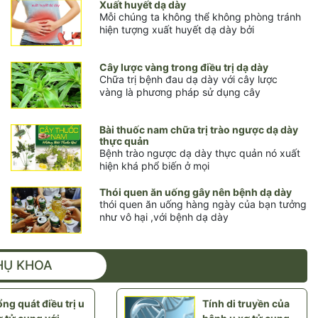
Xuất huyết dạ dày
Mỗi chúng ta không thể không phòng tránh
hiện tượng xuất huyết dạ dày bởi
Cây lược vàng trong điều trị dạ dày
Chữa trị bệnh đau dạ dày với cây lược
vàng là phương pháp sử dụng cây
Bài thuốc nam chữa trị trào ngược dạ dày
thực quản
Bệnh trào ngược dạ dày thực quản nó xuất
hiện khá phổ biến ở mọi
Trương Trọng Cảnh
Thói quen ăn uống gây nên bệnh dạ dày
thói quen ăn uống hàng ngày của bạn tưởng
như vô hại ,với bệnh dạ dày
HỤ KHOA
ng quát điều trị u
Tính di truyền của