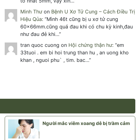
to nhất 5mm, vậy xin…
”
Minh Thư
on
Bệnh U Xơ Tử Cung – Cách Điều Trị
Hiệu Qủa
: “
Mình 46t cũng bị u xơ tử cung
60x66mm.cũng quá đau khi có chu kỳ kinh,đau
như đau đẻ khi…
”
tran quoc cuong
on
Hội chứng thận hư
: “
em
33tuoi . em bi hoi trung than hu , an uong kho
khan , nguoi phu` , tim. bac…
”
Người mắc viêm xoang dễ bị trầm cảm