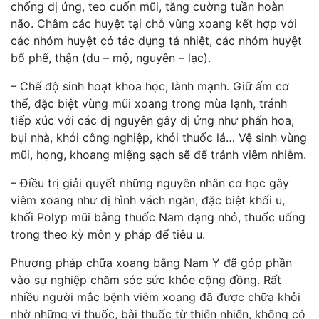
chống dị ứng, teo cuốn mũi, tăng cường tuần hoàn
não. Châm các huyệt tại chỗ vùng xoang kết hợp với
các nhóm huyệt có tác dụng tả nhiệt, các nhóm huyệt
bổ phế, thận (du – mộ, nguyên – lạc).
– Chế độ sinh hoạt khoa học, lành mạnh. Giữ ấm cơ
thể, đặc biệt vùng mũi xoang trong mùa lạnh, tránh
tiếp xúc với các dị nguyên gây dị ứng như phấn hoa,
bụi nhà, khói công nghiệp, khói thuốc lá… Vệ sinh vùng
mũi, họng, khoang miệng sạch sẽ để tránh viêm nhiễm.
– Điều trị giải quyết những nguyên nhân cơ học gây
viêm xoang như dị hình vách ngăn, đặc biệt khối u,
khối Polyp mũi bằng thuốc Nam dạng nhỏ, thuốc uống
trong theo kỳ môn y pháp để tiêu u.
Phương pháp chữa xoang bằng Nam Y đã góp phần
vào sự nghiệp chăm sóc sức khỏe cộng đồng. Rất
nhiều người mắc bệnh viêm xoang đã được chữa khỏi
nhờ những vị thuốc, bài thuốc từ thiên nhiên, không có