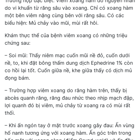
Trường hợp đặc biệt: Viêm xoang hàm do nguyên nhân
do vi khuẩn từ răng sâu vào xoang. Chỉ có xoang hàm
một bên viêm nặng cùng bên với răng sâu. Có các
biểu hiện: Mủ chảy vào mũi, mùi rất hôi.
Khám thực thể của bệnh viêm xoang có những triệu
chứng sau:
– Soi mũi: Thấy niêm mạc cuốn mũi nề đỏ, cuốn dưới
nề, to, khi đặt bông thấm dung dịch Ephedrine 1% còn
co hồi lại tốt. Cuốn giữa nề, khe giữa thấy có dịch mủ
đọng bám.
– Trường hợp viêm xoang do răng hàm trên, thấy bị
abcès quanh răng, răng đau nhức theo nhịp mạch đập,
lợi quanh đó bị viêm, mủ chảy từ xoang ra có mùi rất
thối.
– Khi ấn ngón tay ở mặt trước xoang gây đau: Ấn vùng
hố nanh tương ứng với xoang hàm. Ấn góc trên trong