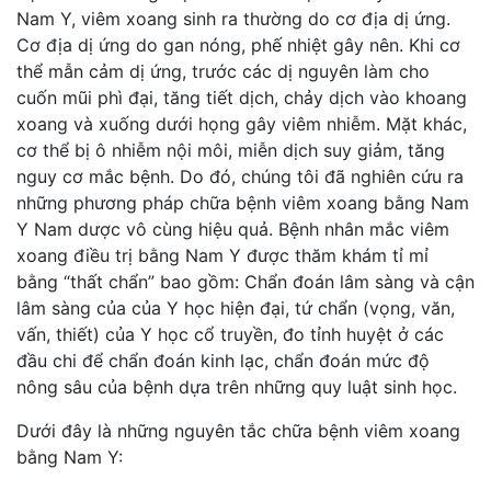
Nam Y, viêm xoang sinh ra thường do cơ địa dị ứng.
Cơ địa dị ứng do gan nóng, phế nhiệt gây nên. Khi cơ
thể mẫn cảm dị ứng, trước các dị nguyên làm cho
cuốn mũi phì đại, tăng tiết dịch, chảy dịch vào khoang
xoang và xuống dưới họng gây viêm nhiễm. Mặt khác,
cơ thể bị ô nhiễm nội môi, miễn dịch suy giảm, tăng
nguy cơ mắc bệnh. Do đó, chúng tôi đã nghiên cứu ra
những phương pháp chữa bệnh viêm xoang bằng Nam
Y Nam dược vô cùng hiệu quả. Bệnh nhân mắc viêm
xoang điều trị bằng Nam Y được thăm khám tỉ mỉ
bằng “thất chẩn” bao gồm: Chẩn đoán lâm sàng và cận
lâm sàng của của Y học hiện đại, tứ chẩn (vọng, văn,
vấn, thiết) của Y học cổ truyền, đo tỉnh huyệt ở các
đầu chi để chẩn đoán kinh lạc, chẩn đoán mức độ
nông sâu của bệnh dựa trên những quy luật sinh học.
Dưới đây là những nguyên tắc chữa bệnh viêm xoang
bằng Nam Y: