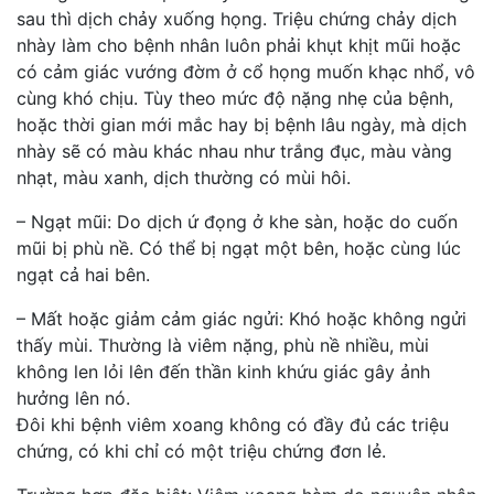
sau thì dịch chảy xuống họng. Triệu chứng chảy dịch
nhày làm cho bệnh nhân luôn phải khụt khịt mũi hoặc
có cảm giác vướng đờm ở cổ họng muốn khạc nhổ, vô
cùng khó chịu. Tùy theo mức độ nặng nhẹ của bệnh,
hoặc thời gian mới mắc hay bị bệnh lâu ngày, mà dịch
nhày sẽ có màu khác nhau như trắng đục, màu vàng
nhạt, màu xanh, dịch thường có mùi hôi.
– Ngạt mũi: Do dịch ứ đọng ở khe sàn, hoặc do cuốn
mũi bị phù nề. Có thể bị ngạt một bên, hoặc cùng lúc
ngạt cả hai bên.
– Mất hoặc giảm cảm giác ngửi: Khó hoặc không ngửi
thấy mùi. Thường là viêm nặng, phù nề nhiều, mùi
không len lỏi lên đến thần kinh khứu giác gây ảnh
hưởng lên nó.
Đôi khi bệnh viêm xoang không có đầy đủ các triệu
chứng, có khi chỉ có một triệu chứng đơn lẻ.