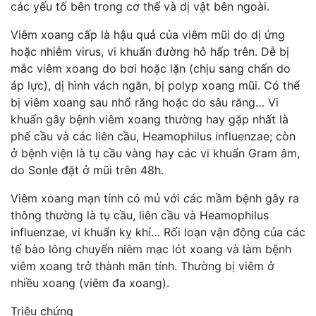
các yếu tố bên trong cơ thể và dị vật bên ngoài.
Viêm xoang cấp là hậu quả của viêm mũi do dị ứng
hoặc nhiễm virus, vi khuẩn đường hô hấp trên. Dễ bị
mắc viêm xoang do bơi hoặc lặn (chịu sang chấn do
áp lực), dị hình vách ngăn, bị polyp xoang mũi. Có thể
bị viêm xoang sau nhổ răng hoặc do sâu răng… Vi
khuẩn gây bệnh viêm xoang thường hay gặp nhất là
phế cầu và các liên cầu, Heamophilus influenzae; còn
ở bệnh viện là tụ cầu vàng hay các vi khuẩn Gram âm,
do Sonle đặt ở mũi trên 48h.
Viêm xoang mạn tính có mủ với
c
ác mầm bệnh gây ra
thông thường là tụ cầu, liên cầu và Heamophilus
influenzae, vi khuẩn kỵ khí… Rối loạn vận động của các
tế bào lông chuyển niêm mạc lót xoang và làm bệnh
viêm xoang trở thành mãn tính. Thường bị viêm ở
nhiều xoang (viêm đa xoang).
Triệu chứng