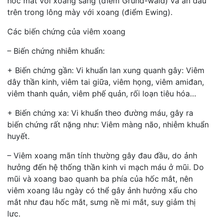
hốc mắt với xoang sàng (điểm Grund-wald) và ấn đầu
trên trong lông mày với xoang (điểm Ewing).
Các biến chứng của viêm xoang
– Biến chứng nhiễm khuẩn:
+ Biến chứng gần: Vi khuẩn lan xung quanh gây: Viêm
dây thần kinh, viêm tai giữa, viêm họng, viêm amiđan,
viêm thanh quản, viêm phế quản, rối loạn tiêu hóa…
+ Biến chứng xa: Vi khuẩn theo đường máu, gây ra
biến chứng rất nặng như: Viêm màng não, nhiễm khuẩn
huyết.
– Viêm xoang mãn tính thường gây đau đầu, do ảnh
hưởng đến hệ thống thần kinh vi mạch máu ở mũi. Do
mũi và xoang bao quanh ba phía của hốc mắt, nên
viêm xoang lâu ngày có thể gây ảnh hưởng xấu cho
mắt như đau hốc mắt, sưng nề mi mắt, suy giảm thị
lực.