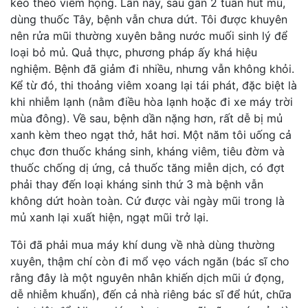
kéo theo viêm họng. Lần này, sau gần 2 tuần hút mủ,
dùng thuốc Tây, bệnh vẫn chưa dứt. Tôi được khuyên
nên rửa mũi thường xuyên bằng nước muối sinh lý để
loại bỏ mủ. Quả thực, phương pháp ấy khá hiệu
nghiệm. Bệnh đã giảm đi nhiều, nhưng vẫn không khỏi.
Kể từ đó, thi thoảng viêm xoang lại tái phát, đặc biệt là
khi nhiễm lạnh (nằm điều hòa lạnh hoặc đi xe máy trời
mùa đông). Về sau, bệnh dần nặng hơn, rất dễ bị mủ
xanh kèm theo ngạt thở, hắt hơi. Một năm tôi uống cả
chục đơn thuốc kháng sinh, kháng viêm, tiêu đờm và
thuốc chống dị ứng, cả thuốc tăng miễn dịch, có đợt
phải thay đến loại kháng sinh thứ 3 mà bệnh vẫn
không dứt hoàn toàn. Cứ được vài ngày mũi trong là
mủ xanh lại xuất hiện, ngạt mũi trở lại.
Tôi đã phải mua máy khí dung về nhà dùng thường
xuyên, thậm chí còn đi mổ vẹo vách ngăn (bác sĩ cho
rằng đây là một nguyên nhân khiến dịch mũi ứ đọng,
dễ nhiễm khuẩn), đến cả nhà riêng bác sĩ để hút, chữa