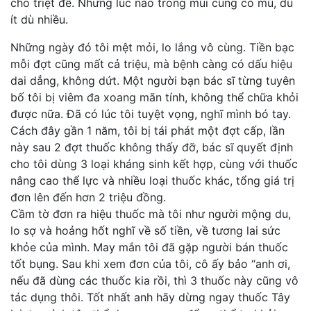
cho triệt để. Nhưng lúc nào trong mũi cũng có mủ, dù
ít dù nhiều.
Những ngày đó tôi mệt mỏi, lo lắng vô cùng. Tiền bạc
mỗi đợt cũng mất cả triệu, mà bệnh càng có dấu hiệu
dai dẳng, không dứt. Một người bạn bác sĩ từng tuyên
bố tôi bị viêm đa xoang mãn tính, không thể chữa khỏi
được nữa. Đã có lúc tôi tuyệt vọng, nghĩ mình bó tay.
Cách đây gần 1 năm, tôi bị tái phát một đợt cấp, lần
này sau 2 đợt thuốc không thấy đỡ, bác sĩ quyết định
cho tôi dùng 3 loại kháng sinh kết hợp, cùng với thuốc
nâng cao thể lực và nhiều loại thuốc khác, tổng giá trị
đơn lên đến hơn 2 triệu đồng.
Cầm tờ đơn ra hiệu thuốc mà tôi như người mộng du,
lo sợ và hoảng hốt nghĩ về số tiền, về tương lai sức
khỏe của mình. May mắn tôi đã gặp người bán thuốc
tốt bụng. Sau khi xem đơn của tôi, cô ấy bảo “anh ơi,
nếu đã dùng các thuốc kia rồi, thì 3 thuốc này cũng vô
tác dụng thôi. Tốt nhất anh hãy dừng ngay thuốc Tây