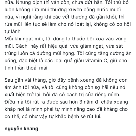
nữa. Nhưng dịch thì vẫn còn, chưa dứt hẳn. Tôi thử bỏ
luôn không rửa mũi thường xuyên bằng nước muối
nữa, vì nghĩ rằng khi các vết thương đã gần khỏi, thì
rửa mũi liên tục sẽ làm cho nó loét lại, không có cơ hội
tự lành.
Mỗi khi ngạt mũi, tôi dùng lọ thuốc bôi xoa vào vùng
mũi. Cách này rất hiệu quả, vừa giảm ngạt, vừa sát
trùng luôn cả đường mũi họng. Tôi cũng tăng cường ăn
uống, đặc biệt là các loại quả giàu vitamin C, giữ cho
tinh thần thoải mái.
Sau gần vài tháng, giờ đây bệnh xoang đã không còn
ám ảnh tôi nữa, và tôi cũng không còn sợ hãi nếu nó
xuất hiện trở lại, bởi đã có cách trị của riêng mình.
Điều mà tôi rút ra được sau hơn 3 năm đi chữa xoang
khắp nơi là mình phải tự mình nâng cao đề kháng cho
cơ thể, có như vậy tự khắc bệnh sẽ rút lui.
nguyễn khang