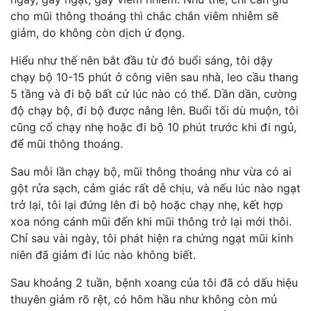
cho mũi thông thoáng thì chắc chắn viêm nhiễm sẽ
giảm, do không còn dịch ứ đọng.
Hiểu như thế nên bắt đầu từ đó buổi sáng, tôi dậy
chạy bộ 10-15 phút ở công viên sau nhà, leo cầu thang
5 tầng và đi bộ bất cứ lúc nào có thể. Dần dần, cường
độ chạy bộ, đi bộ được nâng lên. Buổi tối dù muộn, tôi
cũng cố chạy nhẹ hoặc đi bộ 10 phút trước khi đi ngủ,
để mũi thông thoáng.
Sau mỗi lần chạy bộ, mũi thông thoáng như vừa có ai
gột rửa sạch, cảm giác rất dễ chịu, và nếu lúc nào ngạt
trở lại, tôi lại đứng lên đi bộ hoặc chạy nhẹ, kết hợp
xoa nóng cánh mũi đến khi mũi thông trở lại mới thôi.
Chỉ sau vài ngày, tôi phát hiện ra chứng ngạt mũi kinh
niên đã giảm đi lúc nào không biết.
Sau khoảng 2 tuần, bệnh xoang của tôi đã có dấu hiệu
thuyên giảm rõ rệt, có hôm hầu như không còn mủ