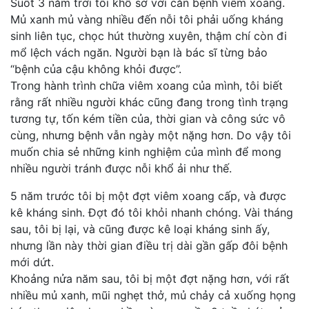
Suốt 3 năm trời tôi khổ sở với căn bệnh viêm xoang.
Mủ xanh mủ vàng nhiều đến nỗi tôi phải uống kháng
sinh liên tục, chọc hút thường xuyên, thậm chí còn đi
mổ lệch vách ngăn. Người bạn là bác sĩ từng bảo
“bệnh của cậu không khỏi được”.
Trong hành trình chữa viêm xoang của mình, tôi biết
rằng rất nhiều người khác cũng đang trong tình trạng
tương tự, tốn kém tiền của, thời gian và công sức vô
cùng, nhưng bệnh vẫn ngày một nặng hơn. Do vậy tôi
muốn chia sẻ những kinh nghiệm của mình để mong
nhiều người tránh được nỗi khổ ải như thế.
5 năm trước tôi bị một đợt viêm xoang cấp, và được
kê kháng sinh. Đợt đó tôi khỏi nhanh chóng. Vài tháng
sau, tôi bị lại, và cũng được kê loại kháng sinh ấy,
nhưng lần này thời gian điều trị dài gần gấp đôi bệnh
mới dứt.
Khoảng nửa năm sau, tôi bị một đợt nặng hơn, với rất
nhiều mủ xanh, mũi nghẹt thở, mủ chảy cả xuống họng