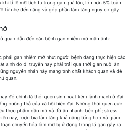
khi tỉ lệ mỡ tích tụ trong gan quá lớn, lớn hơn 5% toàn
 độ từ nhẹ đến nặng và góp phần làm tăng nguy cơ gây
mỡ
ủ quan dẫn đến căn bệnh gan nhiễm mỡ mãn tính:
 phải gan nhiễm mỡ như: người bệnh đang thực hiện các
át sinh do di truyền hay phải trải qua thời gian nuôi ăn
Những nguyên nhân này mang tính chất khách quan và dễ
hủ quan.
nay đó chính là thói quen sinh hoạt kém lành mạnh ở đại
ống buông thả của xã hội hiện đại. Những thói quen cực
hiều thực phẩm dầu mỡ và đồ ăn nhanh; béo phì; stress…
iện nay, rượu bia làm tăng khả năng tổng hợp và giảm
i loạn chuyển hóa làm mỡ bị ứ đọng trong lá gan gây ra