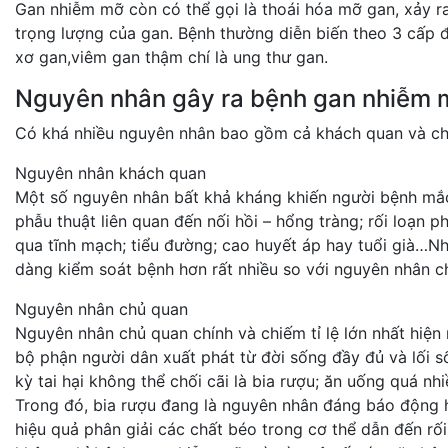
Gan nhiễm mỡ còn có thể gọi là thoái hóa mỡ gan, xảy ra 
trọng lượng của gan. Bệnh thường diễn biến theo 3 cấp
xơ gan,viêm gan thậm chí là ung thư gan.
Nguyên nhân gây ra bệnh gan nhiễm 
Có khá nhiều nguyên nhân bao gồm cả khách quan và ch
Nguyên nhân khách quan
Một số nguyên nhân bất khả kháng khiến người bệnh mắc
phẫu thuật liên quan đến nối hồi – hổng tràng; rối loạn ph
qua tĩnh mạch; tiểu đường; cao huyết áp hay tuổi già…
dàng kiểm soát bệnh hơn rất nhiều so với nguyên nhân c
Nguyên nhân chủ quan
Nguyên nhân chủ quan chính và chiếm tỉ lệ lớn nhất hiện 
bộ phận người dân xuất phát từ đời sống đầy đủ và lối s
kỳ tai hại không thể chối cãi là bia rượu; ăn uống quá n
Trong đó, bia rượu đang là nguyên nhân đáng báo động h
hiệu quả phân giải các chất béo trong cơ thể dẫn đến rố