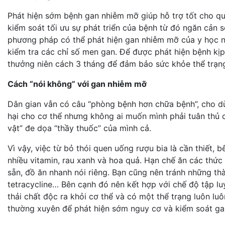
Phát hiện sớm bệnh gan nhiễm mỡ giúp hỗ trợ tốt cho quá
kiểm soát tối ưu sự phát triển của bệnh từ đó ngăn cản
phương pháp có thể phát hiện gan nhiễm mỡ của y học n
kiểm tra các chỉ số men gan. Để được phát hiện bệnh kịp
thưởng niên cách 3 tháng để đảm bảo sức khỏe thể trạng
Cách “nói không” với gan nhiễm mỡ
Dân gian vẫn có câu “phòng bệnh hơn chữa bệnh”, cho d
hại cho cơ thể nhưng không ai muốn mình phải tuân thủ
vật” đe dọa “thầy thuốc” của mình cả.
Vì vậy, việc từ bỏ thói quen uống rượu bia là cần thiết
nhiều vitamin, rau xanh và hoa quả. Hạn chế ăn các thức
sẵn, đồ ăn nhanh nói riêng. Bạn cũng nên tránh những th
tetracycline… Bên cạnh đó nên kết hợp với chế độ tập lu
thải chất độc ra khỏi cơ thể và có một thể trạng luôn l
thường xuyên để phát hiện sớm nguy cơ và kiểm soát ga