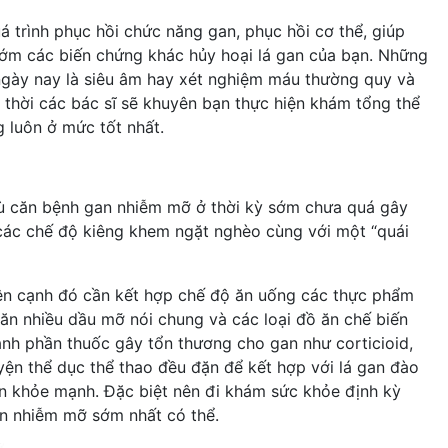
 trình phục hồi chức năng gan, phục hồi cơ thể, giúp
 sớm các biến chứng khác hủy hoại lá gan của bạn. Những
gày nay là siêu âm hay xét nghiệm máu thường quy và
 thời các bác sĩ sẽ khuyên bạn thực hiện khám tổng thể
 luôn ở mức tốt nhất.
ù căn bệnh gan nhiễm mỡ ở thời kỳ sớm chưa quá gây
 các chế độ kiêng khem ngặt nghèo cùng với một “quái
, bên cạnh đó cần kết hợp chế độ ăn uống các thực phẩm
 ăn nhiều dầu mỡ nói chung và các loại đồ ăn chế biến
ành phần thuốc gây tổn thương cho gan như corticioid,
yện thể dục thể thao đều đặn để kết hợp với lá gan đào
uôn khỏe mạnh. Đặc biệt nên đi khám sức khỏe định kỳ
n nhiễm mỡ sớm nhất có thể.