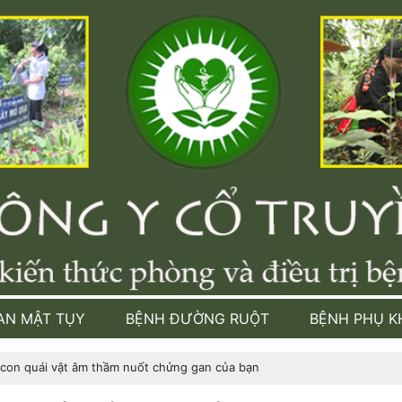
AN MẬT TỤY
BỆNH ĐƯỜNG RUỘT
BỆNH PHỤ K
con quái vật âm thầm nuốt chửng gan của bạn