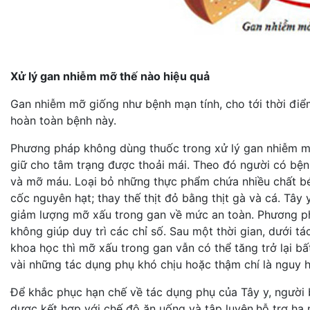
Xử lý gan nhiễm mỡ thế nào hiệu quả
Gan nhiễm mỡ giống như bệnh mạn tính, cho tới thời điể
hoàn toàn bệnh này.
Phương pháp không dùng thuốc trong xử lý gan nhiễm mỡ 
giữ cho tâm trạng được thoải mái. Theo đó người có bệ
và mỡ máu. Loại bỏ những thực phẩm chứa nhiều chất béo 
cốc nguyên hạt; thay thế thịt đỏ bằng thịt gà và cá. Tâ
giảm lượng mỡ xấu trong gan về mức an toàn. Phương p
không giúp duy trì các chỉ số. Sau một thời gian, dưới t
khoa học thì mỡ xấu trong gan vẫn có thể tăng trở lại bấ
vài những tác dụng phụ khó chịu hoặc thậm chí là nguy 
Để khắc phục hạn chế về tác dụng phụ của Tây y, người 
dược kết hợp với chế độ ăn uống và tập luyện.hỗ trợ hạ