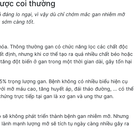
ược coi thường
ả đáng lo ngại, vì vậy dù chỉ chớm mắc gan nhiễm mỡ
 sớm càng tốt.
hóa. Thông thường gan có chức năng lọc các chất độc
ất định, nhưng khi cơ thể tạo ra quá nhiều chất béo hoặc
tăng đột biến ở gan trong một thời gian dài, gây tổn hại
5% trọng lượng gan. Bệnh không có nhiều biểu hiện cụ
với mỡ máu cao, tăng huyết áp, đái tháo đường, … có thể
hứng trực tiếp tại gan là xơ gan và ung thư gan.
p sẽ không phát triển thành bệnh gan nhiễm mỡ. Nhưng
g lành mạnh lượng mỡ sẽ tích tụ ngày càng nhiều gây ra