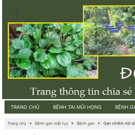
TRANG CHỦ
BỆNH TAI MŨI HỌNG
BỆNH G
»
»
»
Trang chủ
Bệnh gan mật tụy
Bệnh gan
Gan nhiễm mỡ dù