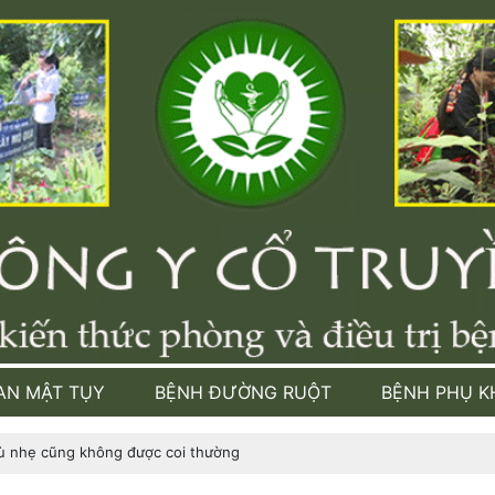
AN MẬT TỤY
BỆNH ĐƯỜNG RUỘT
BỆNH PHỤ K
 nhẹ cũng không được coi thường