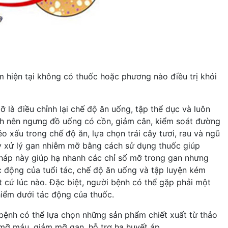
m hiện tại không có thuốc hoặc phương nào điều trị khỏi
là điều chỉnh lại chế độ ăn uống, tập thể dục và luôn
nh nên ngưng đồ uống có cồn, giảm cân, kiểm soát đường
xấu trong chế độ ăn, lựa chọn trái cây tươi, rau và ngũ
y y xử lý gan nhiễm mỡ bằng cách sử dụng thuốc giúp
háp này giúp hạ nhanh các chỉ số mỡ trong gan nhưng
ác động của tuổi tác, chế độ ăn uống và tập luyện kém
t cứ lúc nào. Đặc biệt, người bệnh có thể gặp phải một
hiểm dưới tác động của thuốc.
bệnh có thể lựa chọn những sản phẩm chiết xuất từ thảo
 mỡ máu, giảm mỡ gan, hỗ trợ hạ huyết áp.