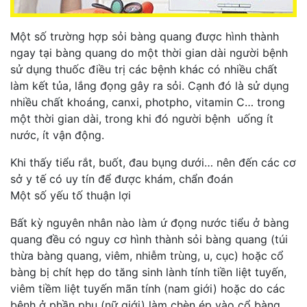
Một số trường hợp sỏi bàng quang được hình thành
ngay tại bàng quang do một thời gian dài người bệnh
sử dụng thuốc điều trị các bệnh khác có nhiều chất
làm kết tủa, lắng đọng gây ra sỏi. Cạnh đó là sử dụng
nhiều chất khoáng, canxi, photpho, vitamin C… trong
một thời gian dài, trong khi đó người bệnh uống ít
nước, ít vận động.
Khi thấy tiểu rắt, buốt, đau bụng dưới… nên đến các cơ
sở y tế có uy tín để được khám, chẩn đoán
Một số yếu tố thuận lợi
Bất kỳ nguyên nhân nào làm ứ đọng nước tiểu ở bàng
quang đều có nguy cơ hình thành sỏi bàng quang (túi
thừa bàng quang, viêm, nhiễm trùng, u, cục) hoặc cổ
bàng bị chít hẹp do tăng sinh lành tính tiền liệt tuyến,
viêm tiềm liệt tuyến mãn tính (nam giới) hoặc do các
bệnh ở phần phụ (nữ giới) làm chèn ép vào cổ bàng