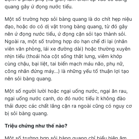
quang gây ứ đọng nước tiểu.
Một số trường hợp sỏi bàng quang là do chít hẹp niệu
đạo, hoặc do có dị vật trong bàng quang, từ đó gây
nên ứ đọng nước tiểu, ứ đọng cặn sỏi tạo thành sỏi.
Ngoài ra, một số trường hợp do hạn chế đi lại (nhân
viên văn phòng, lái xe đường dài) hoặc thường xuyên
nhịn tiểu (thoái hóa cột sống thắt lưng, viêm khớp
cùng chậu, bại liệt, tai biến mạch máu não, phụ nữ,
công nhân đứng máy…) là những yếu tố thuận lợi tạo
nên sỏi bàng quang.
Một số người lười hoặc ngại uống nước, ngại ăn rau,
ngại uống nước canh, do đó nước tiểu ít không đào
thải được các chất lắng cặn ra ngoài cũng có nguy cơ
bị sỏi bàng quang.
Triệu chứng như thế nào?
Một số trường hợp sỏi bàng quang chỉ biểu hiện âm