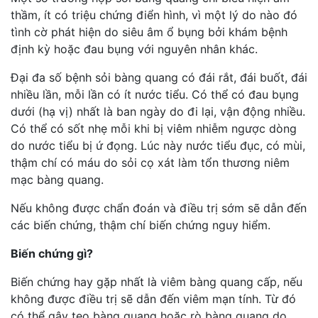
thầm, ít có triệu chứng điển hình, vì một lý do nào đó
tình cờ phát hiện do siêu âm ổ bụng bởi khám bệnh
định kỳ hoặc đau bụng với nguyên nhân khác.
Đại đa số bệnh sỏi bàng quang có đái rắt, đái buốt, đái
nhiều lần, mỗi lần có ít nước tiểu. Có thể có đau bụng
dưới (hạ vị) nhất là ban ngày do đi lại, vận động nhiều.
Có thể có sốt nhẹ mỗi khi bị viêm nhiễm ngược dòng
do nước tiểu bị ứ đọng. Lúc này nước tiểu đục, có mùi,
thậm chí có máu do sỏi cọ xát làm tổn thương niêm
mạc bàng quang.
Nếu không được chẩn đoán và điều trị sớm sẽ dẫn đến
các biến chứng, thậm chí biến chứng nguy hiểm.
Biến chứng gì?
Biến chứng hay gặp nhất là viêm bàng quang cấp, nếu
không được điều trị sẽ dẫn đến viêm mạn tính. Từ đó
có thể gây teo bàng quang hoặc rò bàng quang do