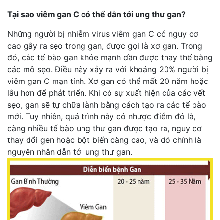
Tại sao viêm gan C có thể dẫn tới ung thư gan?
Những người bị nhiễm virus viêm gan C có nguy cơ
cao gây ra sẹo trong gan, được gọi là xơ gan. Trong
đó, các tế bào gan khỏe mạnh dần được thay thế bằng
các mô sẹo. Điều này xảy ra với khoảng 20% ​​người bị
viêm gan C mạn tính. Xơ gan có thể mất 20 năm hoặc
lâu hơn để phát triển. Khi có sự xuất hiện của các vết
sẹo, gan sẽ tự chữa lành bằng cách tạo ra các tế bào
mới. Tuy nhiên, quá trình này có nhược điểm đó là,
càng nhiều tế bào ung thư gan được tạo ra, nguy cơ
thay đổi gen hoặc bột biến càng cao, và đó chính là
nguyên nhân dẫn tới ung thư gan.