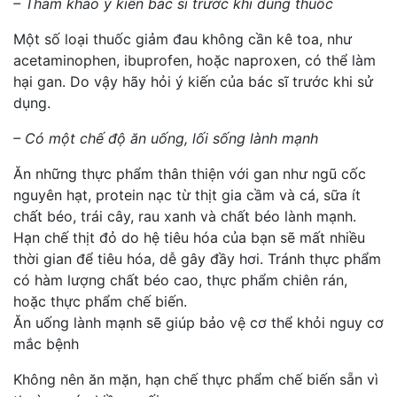
– Tham khảo ý kiến bác sĩ trước khi dùng thuốc
Một số loại thuốc giảm đau không cần kê toa, như
acetaminophen, ibuprofen, hoặc naproxen, có thể làm
hại gan. Do vậy hãy hỏi ý kiến của bác sĩ trước khi sử
dụng.
– Có một chế độ ăn uống, lối sống lành mạnh
Ăn những thực phẩm thân thiện với gan như ngũ cốc
nguyên hạt, protein nạc từ thịt gia cầm và cá, sữa ít
chất béo, trái cây, rau xanh và chất béo lành mạnh.
Hạn chế thịt đỏ do hệ tiêu hóa của bạn sẽ mất nhiều
thời gian để tiêu hóa, dễ gây đầy hơi. Tránh thực phẩm
có hàm lượng chất béo cao, thực phẩm chiên rán,
hoặc thực phẩm chế biến.
Ăn uống lành mạnh sẽ giúp bảo vệ cơ thể khỏi nguy cơ
mắc bệnh
Không nên ăn mặn, hạn chế thực phẩm chế biến sẵn vì