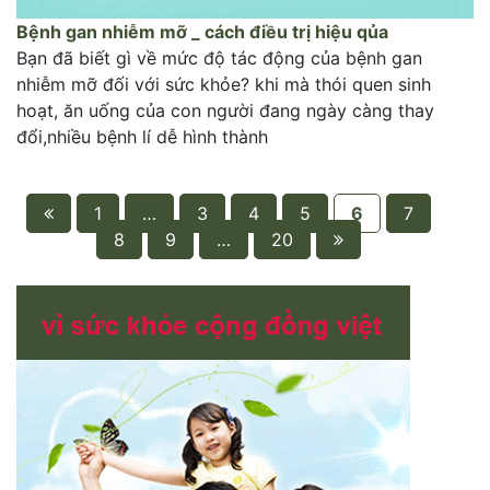
Bệnh gan nhiễm mỡ _ cách điều trị hiệu qủa
Bạn đã biết gì về mức độ tác động của bệnh gan
nhiễm mỡ đối với sức khỏe? khi mà thói quen sinh
hoạt, ăn uống của con người đang ngày càng thay
đổi,nhiều bệnh lí dễ hình thành
1
…
3
4
5
6
7
8
9
…
20