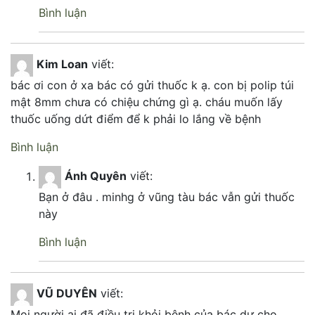
Bình luận
Kim Loan
viết:
bác ơi con ở xa bác có gửi thuốc k ạ. con bị polip túi
mật 8mm chưa có chiệu chứng gì ạ. cháu muốn lấy
thuốc uống dứt điểm để k phải lo lắng về bệnh
Bình luận
Ánh Quyên
viết:
Bạn ở đâu . minhg ở vũng tàu bác vẫn gửi thuốc
này
Bình luận
VŨ DUYÊN
viết:
Mọi người ai đã điều trị khỏi bệnh của bác dư cho