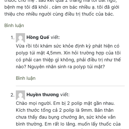
thuốc cho mẹ . sau kết quả 2 tháng mà tôi bất ngờ,
bệnh mẹ tôi đã khỏi . cảm ơn bác nhiều ạ. tôi đã giới
thiệu cho nhiều người cùng điều trị thuốc của bác.
Bình luận
Hồng Quế
viết:
Vừa rồi tôi khám sức khỏe định kỳ phát hiện có
polyp túi mật 4,5mm. Xin hỏi trường hợp của tôi
có phải can thiệp gì không, phải điều trị như thế
nào? Nguyên nhân sinh ra polyp túi mật?
Bình luận
Huyền thương
viết:
Chào mọi người. Em bị 2 polip mật gần nhau.
Kích thước tổng cả 2 polip là 9mm. Bản thân
chưa thấy đau bụng chướng ăn, sức khỏe vẫn
bình thường. Em rất lo lắng. muốn lấy thuốc của