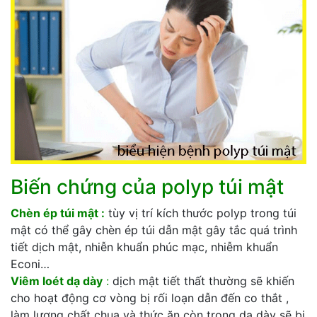
Biến chứng của polyp túi mật
Chèn ép túi mật :
tùy vị trí kích thước polyp trong túi
mật có thể gây chèn ép túi dẫn mật gây tắc quá trình
tiết dịch mật, nhiễn khuẩn phúc mạc, nhiễm khuẩn
Econi…
Viêm loét dạ dày
:
dịch mật tiết thất thường sẽ khiến
cho hoạt động cơ vòng bị rối loạn dẫn đến co thắt ,
làm lượng chất chua và thức ăn còn trong dạ dày sẽ bị