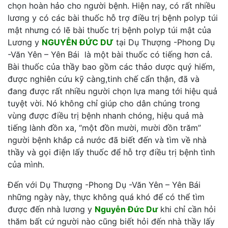
chọn hoàn hảo cho người bệnh. Hiện nay, có rất nhiều
lương y có các bài thuốc hỗ trợ điều trị bệnh polyp túi
mật nhưng có lẽ bài thuốc trị bệnh polyp túi mật của
Lương y
NGUYỄN ĐỨC DƯ
tại Dụ Thượng -Phong Dụ
-Văn Yên – Yên Bái là một bài thuốc có tiếng hơn cả.
Bài thuốc của thầy bao gồm các thảo dược quý hiếm,
được nghiên cứu kỹ càng,tinh chế cẩn thận, đã và
đang được rất nhiều người chọn lựa mang tới hiệu quả
tuyệt vời. Nó không chỉ giúp cho dân chúng trong
vùng được điều trị bệnh nhanh chóng, hiệu quả mà
tiếng lành đồn xa, “một đồn mười, mười đồn trăm”
người bệnh khắp cả nước đã biết đến và tìm về nhà
thầy và gọi điện lấy thuốc để hỗ trợ điều trị bệnh tình
của mình.
Đến với Dụ Thượng -Phong Dụ -Văn Yên – Yên Bái
những ngày này, thực không quá khó để có thể tìm
được đến nhà lương y
Nguyễn Đức Dư
khi chỉ cần hỏi
thăm bất cứ người nào cũng biết hỏi đến nhà thầy lấy