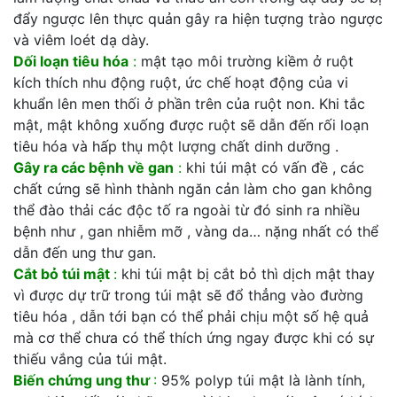
đẩy ngược lên thực quản gây ra hiện tượng trào ngược
và viêm loét dạ dày.
Dối loạn tiêu hóa
:
mật tạo môi trường kiềm ở ruột
kích thích nhu động ruột, ức chế hoạt động của vi
khuẩn lên men thối ở phần trên của ruột non. Khi tắc
mật, mật không xuống được ruột sẽ dẫn đến rối loạn
tiêu hóa và hấp thụ một lượng chất dinh dưỡng .
Gây ra các bệnh về gan
:
khi túi mật có vấn đề , các
chất cứng sẽ hình thành ngăn cản làm cho gan không
thể đào thải các độc tố ra ngoài từ đó sinh ra nhiều
bệnh như , gan nhiễm mỡ , vàng da… nặng nhất có thể
dẫn đến ung thư gan.
Cắt bỏ túi mật
:
khi túi mật bị cắt bỏ thì dịch mật thay
vì được dự trữ trong túi mật sẽ đổ thẳng vào đường
tiêu hóa , dẫn tới bạn có thể phải chịu một số hệ quả
mà cơ thể chưa có thể thích ứng ngay được khi có sự
thiếu vắng của túi mật.
Biến chứng ung thư
:
95% polyp túi mật là lành tính,