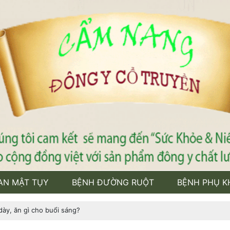
AN MẬT TỤY
BỆNH ĐƯỜNG RUỘT
BỆNH PHỤ K
ày, ăn gì cho buổi sáng?