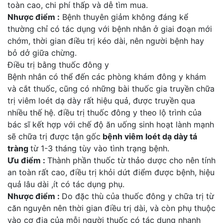
toàn cao, chi phí thấp và dễ tìm mua.
Nhược điểm :
Bệnh thuyên giảm không đáng kể
thường chỉ có tác dụng với bệnh nhân ở giai đoạn mới
chớm, thời gian điều trị kéo dài, nên người bệnh hay
bỏ dở giữa chừng.
Điều trị bằng thuốc đông y
Bệnh nhân có thể đến các phòng khám đông y khám
và cắt thuốc, cũng có những bài thuốc gia truyền chữa
trị viêm loét dạ dày rất hiệu quả, được truyền qua
nhiều thế hệ. điều trị thuốc đông y theo lộ trình của
bác sĩ kết hợp với chế độ ăn uống sinh hoạt lành mạnh
sẽ chữa trị được tận gốc
bệnh viêm loét dạ dày tá
tràng
từ 1-3 tháng tùy vào tình trạng bệnh.
Ưu điểm :
Thành phần thuốc từ thảo dược cho nên tính
an toàn rất cao, điều trị khỏi dứt điểm được bệnh, hiệu
quả lâu dài ,ít có tác dụng phụ.
Nhược điểm :
Do đặc thù của thuốc đông y chữa trị từ
căn nguyên nên thời gian điều trị dài, và còn phụ thuộc
vào cơ địa của mỗi người thuốc có tác dụng nhanh