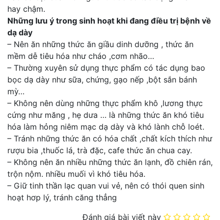
hay chậm.
Những lưu ý trong sinh hoạt khi đang điều trị bệnh về
dạ dày
– Nên ăn những thức ăn giầu dinh dưỡng , thức ăn
mềm dễ tiêu hóa như cháo ,cơm nhão…
– Thường xuyên sử dụng thực phẩm có tác dụng bao
bọc dạ dày như sữa, chứng, gạo nếp ,bột sắn bánh
mỳ…
– Không nên dùng những thực phẩm khô ,lương thực
cứng như măng , hẹ dưa … là những thức ăn khó tiêu
hóa làm hỏng niêm mạc dạ dày và khó lành chỗ loét.
– Tránh những thức ăn có hóa chất ,chất kích thích như
rượu bia ,thuốc lá, trà đặc, cafe thức ăn chua cay.
– Không nên ăn nhiều những thức ăn lạnh, đồ chiên rán,
trộn nộm. nhiều muối vì khó tiêu hóa.
– Giữ tinh thần lạc quan vui vẻ, nên có thói quen sinh
hoạt hơp lý, tránh căng thẳng
Đánh giá bài viết này