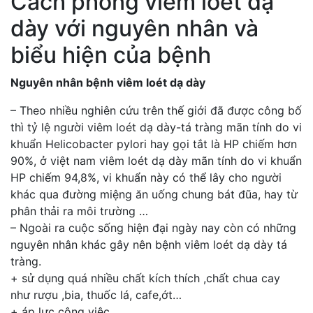
Cách phòng viêm loét dạ
dày với nguyên nhân và
biểu hiện của bệnh
Nguyên nhân bệnh viêm loét dạ dày
– Theo nhiều nghiên cứu trên thế giới đã được công bố
thì tỷ lệ người viêm loét dạ dày-tá tràng mãn tính do vi
khuẩn Helicobacter pylori hay gọi tắt là HP chiếm hơn
90%, ở việt nam viêm loét dạ dày mãn tính do vi khuẩn
HP chiếm 94,8%, vi khuẩn này có thể lây cho người
khác qua đường miệng ăn uống chung bát đũa, hay từ
phân thải ra môi trường …
– Ngoài ra cuộc sống hiện đại ngày nay còn có những
nguyên nhân khác gây nên bệnh viêm loét dạ dày tá
tràng.
+ sử dụng quá nhiều chất kích thích ,chất chua cay
như rượu ,bia, thuốc lá, cafe,ớt…
+ áp lực công việc