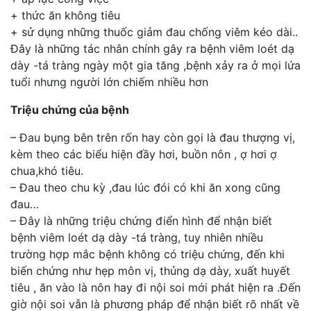
+ thức ăn không tiêu
+ sử dụng những thuốc giảm đau chống viêm kéo dài..
Đây là những tác nhân chính gây ra bệnh viêm loét dạ
dày -tá tràng ngày một gia tăng ,bệnh xảy ra ở mọi lứa
tuổi nhưng người lớn chiếm nhiều hơn
Triệu chứng của bệnh
– Đau bụng bên trên rốn hay còn gọi là đau thượng vị,
kèm theo các biểu hiện đầy hơi, buồn nôn , ợ hơi ợ
chua,khó tiêu.
– Đau theo chu kỳ ,đau lúc đói có khi ăn xong cũng
đau…
– Đây là những triệu chứng điển hình để nhận biết
bệnh viêm loét dạ dày -tá tràng, tuy nhiên nhiều
trường hợp mắc bệnh không có triệu chứng, đến khi
biến chứng như hẹp môn vị, thủng dạ dày, xuất huyết
tiêu , ăn vào là nôn hay đi nội soi mới phát hiện ra .Đến
giờ nội soi vẫn là phương pháp để nhận biết rõ nhất về