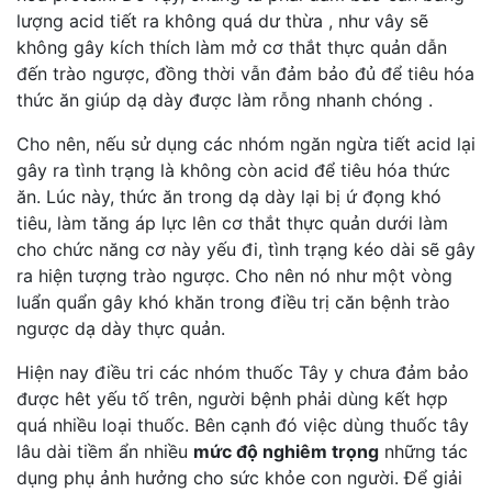
lượng acid tiết ra không quá dư thừa , như vây sẽ
không gây kích thích làm mở cơ thắt thực quản dẫn
đến trào ngược, đồng thời vẫn đảm bảo đủ để tiêu hóa
thức ăn giúp dạ dày được làm rỗng nhanh chóng .
Cho nên, nếu sử dụng các nhóm ngăn ngừa tiết acid lại
gây ra tình trạng là không còn acid để tiêu hóa thức
ăn. Lúc này, thức ăn trong dạ dày lại bị ứ đọng khó
tiêu, làm tăng áp lực lên cơ thắt thực quản dưới làm
cho chức năng cơ này yếu đi, tình trạng kéo dài sẽ gây
ra hiện tượng trào ngược. Cho nên nó như một vòng
luẩn quẩn gây khó khăn trong điều trị căn bệnh trào
ngược dạ dày thực quản.
Hiện nay điều tri các nhóm thuốc Tây y chưa đảm bảo
được hêt yếu tố trên, người bệnh phải dùng kết hợp
quá nhiều loại thuốc. Bên cạnh đó việc dùng thuốc tây
lâu dài tiềm ẩn nhiều
mức độ nghiêm trọng
những tác
dụng phụ ảnh hưởng cho sức khỏe con người. Để giải