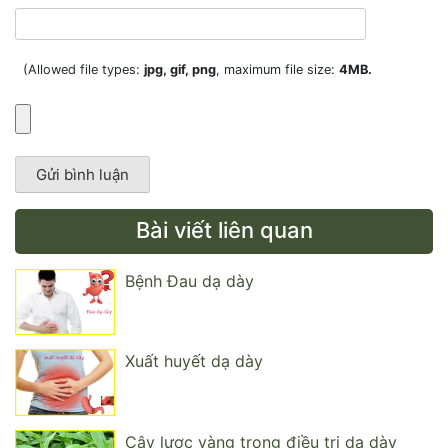
(Allowed file types:
jpg, gif, png
, maximum file size:
4MB.
Bài viết liên quan
Bệnh Đau dạ dày
Xuất huyết dạ dày
Cây lược vàng trong điều trị dạ dày