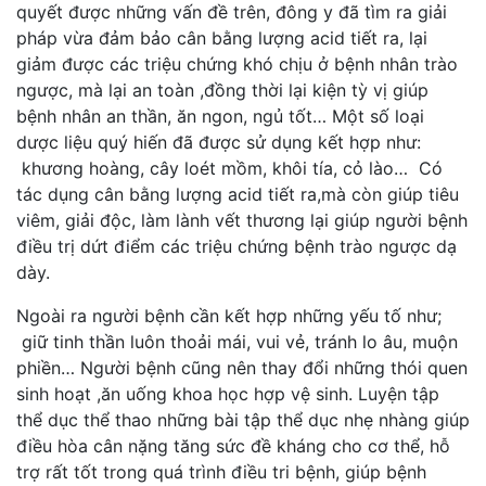
quyết được những vấn đề trên, đông y đã tìm ra giải
pháp vừa đảm bảo cân bằng lượng acid tiết ra, lại
giảm được các triệu chứng khó chịu ở bệnh nhân trào
ngược, mà lại an toàn ,đồng thời lại kiện tỳ vị giúp
bệnh nhân an thần, ăn ngon, ngủ tốt… Một số loại
dược liệu quý hiến đã được sử dụng kết hợp như:
khương hoàng, cây loét mồm, khôi tía, cỏ lào… Có
tác dụng cân bằng lượng acid tiết ra,mà còn giúp tiêu
viêm, giải độc, làm lành vết thương lại giúp người bệnh
điều trị dứt điểm các triệu chứng bệnh trào ngược dạ
dày.
Ngoài ra người bệnh cần kết hợp những yếu tố như;
giữ tinh thần luôn thoải mái, vui vẻ, tránh lo âu, muộn
phiền… Người bệnh cũng nên thay đổi những thói quen
sinh hoạt ,ăn uống khoa học hợp vệ sinh. Luyện tập
thể dục thể thao những bài tập thể dục nhẹ nhàng giúp
điều hòa cân nặng tăng sức đề kháng cho cơ thể, hỗ
trợ rất tốt trong quá trình điều tri bệnh, giúp bệnh