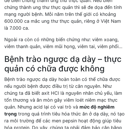
dễ biến chứng thành ung thư thực quản. Nếu biến
chứng thành ung thư thực quản thì sẽ đe dọa đến tính
mạng người bệnh. Mỗi năm trên thế giới có khoảng
600.000 ca mắc ung thư thực quản, riêng ở Việt Nam
là 7.000 ca.
Ngoài ra còn có những biến chứng như: viêm xoang,
viêm thanh quản, viêm mũi họng, viêm tai, viêm phổi…
Bệnh trào ngược dạ dày – thực
quản có chữa được không
Bệnh trào ngược dạ dày hoàn toàn có thể chữa được
nếu người bệnh được điều trị từ căn nguyên. Như
chúng ta đã biết axit HCl là nguyên nhân chủ yếu, làm
tổn thương và ăn mòn gây viêm loét niêm mạc thực
quản. Nhưng acid lại có vai trò và
mức độ nghiêm
trọng
trong quá trình tiêu hóa thức ăn ở dạ dày, nó tạo
ra môi trường để các men pepsin hoạt động giúp tiêu
hóa protein. Do vậy, chúng ta phải đảm bảo cân bằng