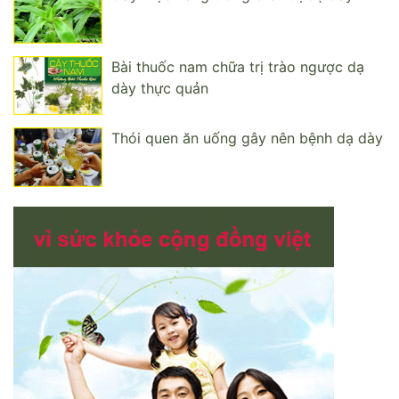
Bài thuốc nam chữa trị trào ngược dạ
dày thực quản
Thói quen ăn uống gây nên bệnh dạ dày