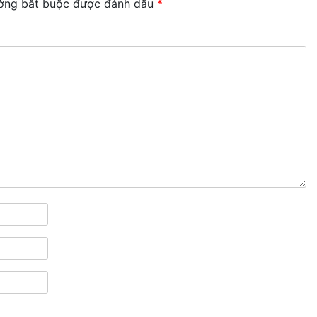
ờng bắt buộc được đánh dấu
*