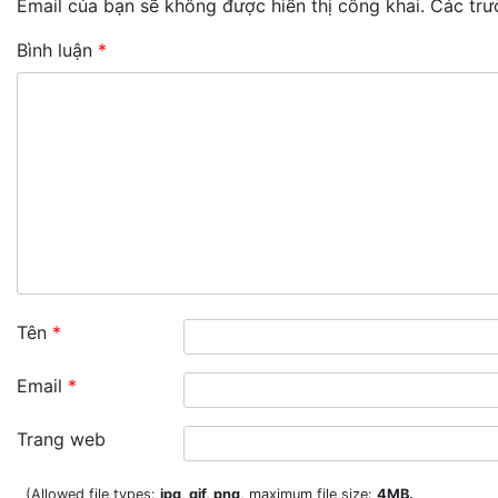
Email của bạn sẽ không được hiển thị công khai.
Các trư
Bình luận
*
Tên
*
Email
*
Trang web
(Allowed file types:
jpg, gif, png
, maximum file size:
4MB.