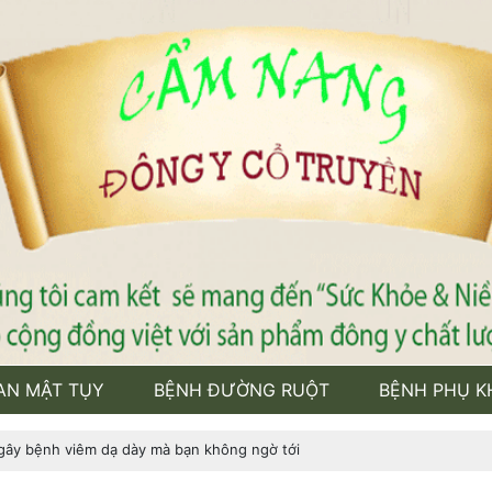
AN MẬT TỤY
BỆNH ĐƯỜNG RUỘT
BỆNH PHỤ K
ây bệnh viêm dạ dày mà bạn không ngờ tới