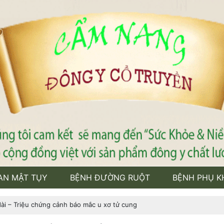
AN MẬT TỤY
BỆNH ĐƯỜNG RUỘT
BỆNH PHỤ K
ài – Triệu chứng cảnh báo mắc u xơ tử cung