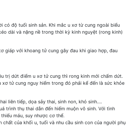
 có độ tuổi sinh sản. Khi mắc u xơ từ cung ngoài biểu
kéo dài và nặng nề trong thời kỳ kinh nguyệt (rong kinh)
 xơ giáp với khoang tử cung gây đau khi giao hợp, đau
ều trị dứt điểm u xơ tử cung thì rong kinh mới chấm dứt.
 u xơ tử cung nguy hiểm trong đó phải kể đến là sức khỏe
ai liên tiếp, dọa sảy thai, sinh non, khó sinh….
uá trình thụ thai dẫn đến hiếm muộn vô sinh. Với tình
 thiếu máu, suy nhược cơ thể.
h chất của khối u, tuổi và nhu cầu sinh con của người phụ