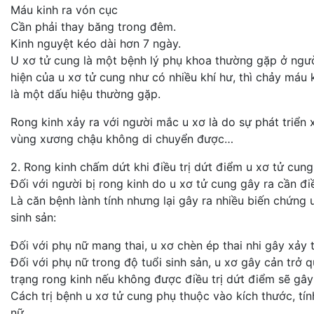
Máu kinh ra vón cục
Cần phải thay băng trong đêm.
Kinh nguyệt kéo dài hơn 7 ngày.
U xơ tử cung là một bệnh lý phụ khoa thường gặp ở người
hiện của u xơ tử cung như có nhiều khí hư, thì chảy máu 
là một dấu hiệu thường gặp.
Rong kinh xảy ra với người mắc u xơ là do sự phát triển
vùng xương chậu không di chuyển được…
2. Rong kinh chấm dứt khi điều trị dứt điểm u xơ tử cung
Đối với người bị rong kinh do u xơ tử cung gây ra cần đi
Là căn bệnh lành tính nhưng lại gây ra nhiều biến chứng
sinh sản:
Đối với phụ nữ mang thai, u xơ chèn ép thai nhi gây xảy th
Đối với phụ nữ trong độ tuổi sinh sản, u xơ gây cản trở q
trạng rong kinh nếu không được điều trị dứt điểm sẽ gây
Cách trị bệnh u xơ tử cung phụ thuộc vào kích thước, tín
nữ.