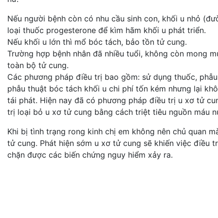
Nếu người bệnh còn có nhu cầu sinh con, khối u nhỏ (đườn
loại thuốc progesterone để kìm hãm khối u phát triển.
Nếu khối u lớn thì mổ bóc tách, bảo tồn tử cung.
Trường hợp bệnh nhân đã nhiều tuổi, không còn mong muố
toàn bộ tử cung.
Các phương pháp điều trị bao gồm: sử dụng thuốc, phẫu 
phẫu thuật bóc tách khối u chi phí tốn kém nhưng lại k
tái phát. Hiện nay đã có phương pháp điều trị u xơ tử 
trị loại bỏ u xơ tử cung bằng cách triệt tiêu nguồn máu n
Khi bị tình trạng rong kinh chị em không nên chủ quan 
tử cung. Phát hiện sớm u xơ tử cung sẽ khiến việc điều t
chặn được các biến chứng nguy hiểm xảy ra.