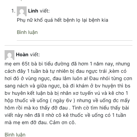
Linh
viết:
Phụ nữ khổ quá hết bệnh lọ lại bệnh kia
Bình luận
Hoàn
viết:
mẹ em 65t bà bi tiểu đường đã hơm 1 năm nay, nhưng
cách đây 1 tuần bà tự nhiên bị đau ngực trái ,kèm có
hơi đỏ ở vùng ngực, đau lắm luôn a! Đau nhói từng cơn
sang nách và giữa ngực, bà đi khám ở bv huyện thì bs
bv huyên kết luận bà bị nhân xơ tuyến vú và kê cho 1
hộp thuốc về uống ( ngày 6v ) nhưng về uống đc mấy
hôm rồi mà ko thấy đỡ đau . Tình cờ tìm hiểu thấy bài
viết này nên đã ll nhờ cô kê thuốc về uống có 1 tuần
mà mẹ em đỡ đau. Cảm ơn cô.
Bình luận