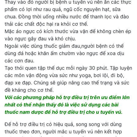
Thay vào đó người bị bệnh u tuyến vú nên ăn các thực
phẩm có lợi như rau quả, ngũ cốc nguyên hạt, sữa
chua. Đồng thời uống nhiều nước để thanh lọc và đào
thải các chất độc hại ra khỏi cơ thể.
Mặc áo ngực có kích thước vừa vặn để không chèn ép
vào ngực gây đau và khó chịu.
Ngoài việc dùng thuốc giảm đau,người bệnh có thể
dùng đá hoặc khăn ấm chườm vào ngực để xoa dịu
các cơn đau.
Tạo thói quen tập thể dục mỗi ngày 30 phút. Tập luyện
các môn vận động vừa sức như yoga, bơi lội, đi bộ,
đạp xe đạp. Chúng sẽ giúp nâng cao thể trạng và sức
đề kháng cho cơ thể.
Với các phương pháp hỗ trợ điều trị trên ưu điểm lớn
nhất có thể nhận thấy đó là việc sử dụng các bài
thuốc nam dược để hỗ trợ điều trị cho u tuyến vú.
Để hỗ trợ điều trị có hiệu quả, song song với dùng
thuốc theo đơn, người mắc u tuyến vú nên kết hợp