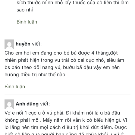
kích thước mình nhỏ lấy thuốc của cô liên thì làm
sao nhỉ
Bình luận
huyền
viết:
Cho em hỏi em đang cho bé bú được 4 tháng,đột
nhiên phát hiện trong vu trái có cai cục nhỏ, siêu âm
bs bảo theo dõi nang vú, bướu bã đậu vậy em nên
hướng điều trị như thế nào
Bình luận
Anh dũng
viết:
Vợ e nổi 1 cục u ở vú phải. Đi khám nói là u bã đậu
không phải mổ . Mấy năm rồi vẫn k có biểu hiện gì. Vì
lo lăng nên tìm mọi cách điều trị khỏi dứt điểm. Được
biết cô liên qua người bạn cũng đã chữa khỏi u vú ở