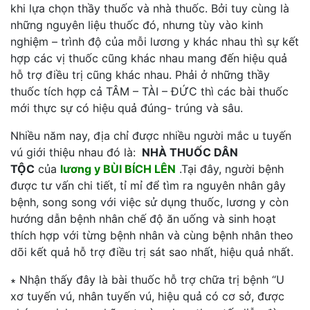
khi lựa chọn thầy thuốc và nhà thuốc. Bởi tuy cùng là
những nguyên liệu thuốc đó, nhưng tùy vào kinh
nghiệm – trình độ của mỗi lương y khác nhau thì sự kết
hợp các vị thuốc cũng khác nhau mang đến hiệu quả
hỗ trợ điều trị cũng khác nhau. Phải ở những thầy
thuốc tích hợp cả TÂM – TÀI – ĐỨC thì các bài thuốc
mới thực sự có hiệu quả đúng- trúng và sâu.
Nhiều năm nay, địa chỉ được nhiều người mắc u tuyến
vú giới thiệu nhau đó là:
NHÀ THUỐC DÂN
TỘC
của
lương y BÙI BÍCH LÊN
.Tại đây, người bệnh
được tư vấn chi tiết, tỉ mỉ để tìm ra nguyên nhân gây
bệnh, song song với việc sử dụng thuốc, lương y còn
hướng dẫn bệnh nhân chế độ ăn uống và sinh hoạt
thích hợp với từng bệnh nhân và cùng bệnh nhân theo
dõi kết quả hỗ trợ điều trị sát sao nhất, hiệu quả nhất.
∗ Nhận thấy đây là bài thuốc hỗ trợ chữa trị bệnh “U
xơ tuyến vú, nhân tuyến vú, hiệu quả có cơ sở, được